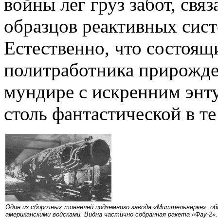
войны лег груз забот, свя
образцов реактивных сист
Естественно, что состоящ
политработника прирожде
мундире с искренним энту
столь фантастической в те
Один из сборочных тоннелей подземного завода «Миттельверке», о
американскими войсками. Видна частично собранная ракета «Фау-2».