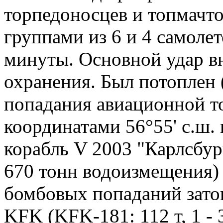
торпедоносцев и топмачт
группами из 6 и 4 самолет
минуты. Основной удар в
охранения. Был потоплен 
попадания авиационной то
координатами 56°55' с.ш. 
корабль V 2003 "Карлсбу
670 тонн водоизмещения) 
бомбовых попаданий зато
KFK (KFK-181: 112 т, 1 - 