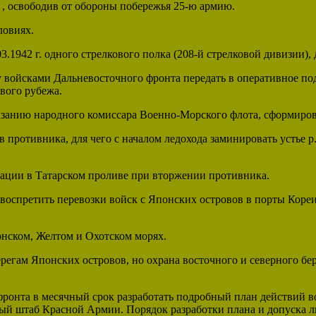
я , освободив от обороны побережья 25-ю армию.
ловиях.
3.1942 г. одного стрелкового полка (208-й стрелковой дивизии)
войсками Дальневосточного фронта передать в оперативное по
вого рубежа.
занию народного комиссара Военно-Морского флота, сформиров
 противника, для чего с началом ледохода заминировать устье р.
рации в Татарском проливе при вторжении противника.
оспретить перевозки войск с Японских островов в порты Коре
нском, Желтом и Охотском морях.
егам Японских островов, но охрана восточного и северного бер
ронта в месячный срок разработать подробный план действий в
ный штаб Красной Армии. Порядок разработки плана и допуска ли