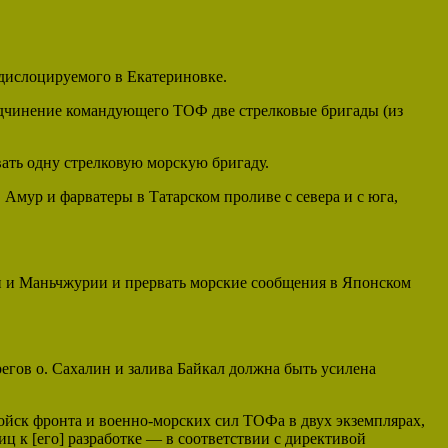
, дислоцируемого в Екатериновке.
дчинение командующего ТОФ две стрелковые бригады (из
ать одну стрелковую морскую бригаду.
 Амур и фарватеры в Татарском проливе с севера и с юга,
и и Маньчжурии и прервать морские сообщения в Японском
егов о. Сахалин и залива Байкал должна быть усилена
ойск фронта и военно-морских сил ТОФа в двух экземплярах,
ц к [его] разработке — в соответствии с директивой