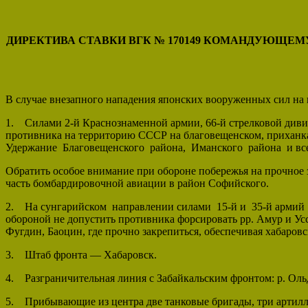
ДИРЕКТИВА СТАВКИ ВГК № 170149
КОМАНДУЮЩЕМУ 
В случае внезапного нападения японских вооруженных сил на
1. Силами 2-й Краснознаменной армии, 66-й стрелковой дивиз
противника на территорию СССР на благовещенском, приханка
Удержание Благовещенского района, Иманского района и в
Обратить особое внимание при обороне побережья на прочное 
часть бомбардировочной авиации в район Софийского.
2. На сунгарийском направлении силами 15-й и 35-й армий (
обороной не допустить противника форсировать pp. Амур и Ус
Фугдин, Баоцин, где прочно закрепиться, обеспечивая хабаров
3. Штаб фронта — Хабаровск.
4. Разграничительная линия с Забайкальским фронтом: р. Ольдо
5. Прибывающие из центра две танковые бригады, три артил