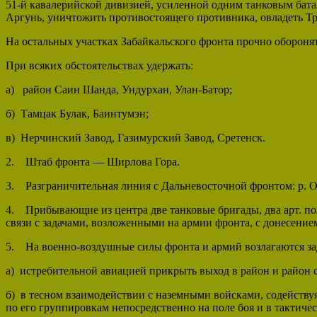
51-й кавалерийской дивизией, усиленной одним танковым бат
Аргунь, уничтожить противостоящего против­ника, овладеть Т
На остальных участках Забайкальского фронта прочно оборон
При всяких обстоятельствах удержать:
а) район Саин Шанда, Ундурхан, Улан-Батор;
б) Тамцак Булак, Баинтумэн;
в) Нерчинский Завод, Газимурский Завод, Сретенск.
2. Штаб фронта — Ширлова Гора.
3. Разграничительная линия с Дальневосточной фронтом: р. Оль
4. Прибывающие из центра две танковые бригады, два арт. 
связи с задачами, возложенными на армии фронта, с донесени
5. На военно-воздушные силы фронта и армий возлагаются за
а) истребительной авиацией прикрыть выход в район и район 
б) в тесном взаимодействии с наземными войсками, содейству
по его группировкам непосредственно на поле боя и в тактичес