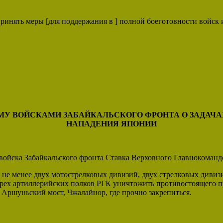
 принять меры [для поддержания в ] полной боеготовности войс
 ВОЙСКАМИ ЗАБАЙКАЛЬСКОГО ФРОНТА О ЗАДАЧА
НАПАДЕНИЯ ЯПОНИИ
 войска Забайкальского фронта Ставка Верховного Главнокоман
 не менее двух мотострелковых дивизий, двух стрелковых диви
ырех артиллерийских полков РГК уничтожить противостоящего 
 Аршуньский мост, Чжалайнор, где прочно закрепиться.