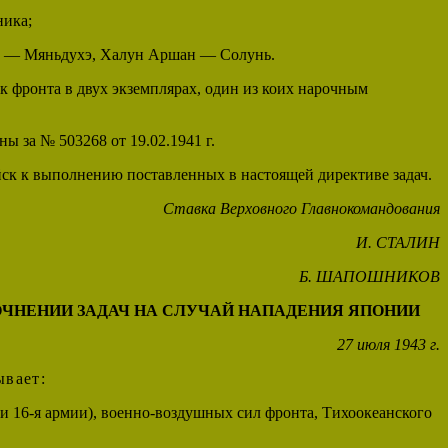
ника;
ар — Мяньдухэ, Халун Аршан — Солунь.
к фронта в двух экземплярах, один из коих нарочным
ы за № 503268 от 19.02.1941 г.
ойск к выполнению поставленных в настоящей директиве задач.
Ставка Верховного Главнокомандования
И. СТАЛИН
Б. ШАПОШНИКОВ
ОЧНЕНИИ ЗАДАЧ НА СЛУЧАЙ НАПАДЕНИЯ ЯПОНИИ
27 июля 1943 г.
ывает
:
 и 16-я армии), военно-воздушных сил фронта, Тихоокеанского