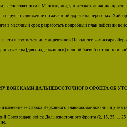
зам, расположенным в Маньчжурии, уничтожать авиацию против
е и нарушать движение по железной дороге на перегонах: Хайл
нта в месячный срок разработать подробный план действий войс
извести в соответствии с директивой Народного комиссара оборон
 принять меры [для поддержания в] полной боевой готовности в
МУ ВОЙСКАМИ ДАЛЬНЕВОСТОЧНОГО ФРОНТА ОБ УТ
ое изменение ее Ставка Верховного Главнокомандования
приказ
 Союз задачи войск Дальневосточного фронта (2, 15, 35, 1, 25
ие.