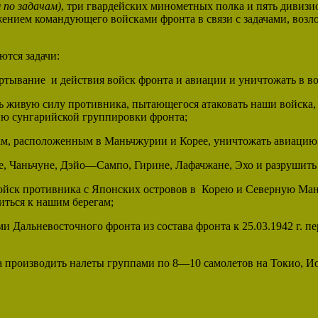
по задачам)
, три гвардейских минометных полка и пять дивиз
ением командующего войсками фронта в связи с задачами, возл
тся задачи:
ртывание и действия войск фронта и авиации и уничтожать в 
ь живую силу противника, пытающегося атаковать наши войска,
нию сунгарийской группировки фронта;
ам, расположенным в Маньчжурии и Корее, уничтожать авиацию
, Чаньчуне, Дэйо—Сампо, Гирине, Лафачжане, Эхо и разрушить 
 войск противника с Японских островов в Корею и Северную Ма
иться к нашим берегам;
и Дальневосточного фронта из состава фронта к 25.03.1942 г.
 производить налеты группами по 8—10 самолетов на Токио, И