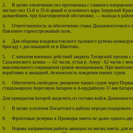
2. В целях отвлечения сил противника с главного направлен
частью сил 15-й и 35-й армий и основного ядра Амурской Кра
дальнейшем, при благоприятной обстановке, — выхода в район
3. Ответственность за обеспечение стыка Дальневосточного ф
Павлович горнострелковый полк.
4. Для обороны владивостокского тылового рубежа командую
бригаду с дислокацией ее в Шкотово.
5. С началом военных действий закрыть Татарский пролив с с
Сахалинского залива — 62 часов, устья р. Амур - 62 часов с 
максимального сокращения сроков минирования. При выполнен
кораблями и авиацией, безопасность хождения наших судов.
6. Обеспечить свободное движение наших судов через Первый 
стационарную береговую батарею и 4-орудийную 37-мм батаре
Для прикрытия батарей выделить из состава войск Дальневост
7. В целях усиления Посьетского района передислоцировать 4
8. Фронтовые резервы в Приморье иметь не далее одного-дву
9. Нормы напряжения работы авиации на месяц иметь: для ист