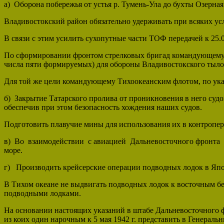
а) Оборона побережья от устья р. Тумень-Ула до бухты Озерна
Владивостокский район обязательно удерживать при всяких ус
В связи с этим усилить сухопутные части ТОФ передачей к 25.0
По сформировании фронтом стрелковых бригад командующему 
числа пяти формируемых) для обороны Владивостокского тыло
Для той же цели командующему Тихоокеанским флотом, по ука
б) Закрытие Татарского пролива от проникновения в него судов
обеспечив при этом безопасность хождения наших судов.
Подготовить плавучие мины для использования их в контропе
в) Во взаимодействии с авиацией Дальневосточного фронта в
море.
г) Производить крейсерские операции подводных лодок в Япо
В Тихом океане не выдвигать подводных лодок к восточным бер
подводными лодками.
На основании настоящих указаний в штабе Дальневосточного ф
из коих один нарочным к 5 мая 1942 г. представить в Генераль