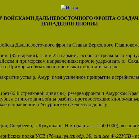
ВОЙСКАМИ ДАЛЬНЕВОСТОЧНОГО ФРОНТА О ЗАДАЧ
НАПАДЕНИЯ ЯПОНИИ
 войска Дальневосточного фронта Ставка Верховного Главноко
ии (35-й армии), 1-й и 25-й армий, особого стрелкового корпу
йском и приморском направлениях; прочно удерживать о. Саха
сего Приморья обязательно при всяких обстоятельствах.
закрытие устья р. Амур, имея усиленное прикрытие истребител
без 66-й стрелковой дивизии), резерва фронта и Амурской Кра
сури, а с пятого дня войны разбить противостоящие японо-мань
ское направление и Уссурийскую железную дорогу.
й, Свербеево, г. Кулуншань, Нэхэ (карта — 1 500 000); все для
лерийских полка УСВ (
76-мм пушек обр. 39, они же Ф-22УСВ - по