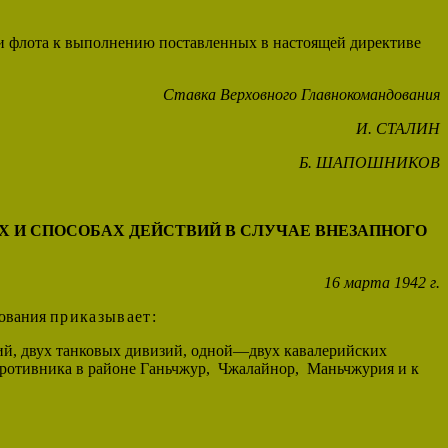
к и флота к выполнению поставленных в настоящей директиве
Ставка Верховного Главнокомандования
И. СТАЛИН
Б. ШАПОШНИКОВ
Х И СПОСОБАХ ДЕЙСТВИЙ
В СЛУЧАЕ ВНЕЗАПНОГО
16 марта 1942 г.
дования
приказывает
:
зий, двух танковых дивизий, одной—двух кавалерийских
противника в районе Ганьчжур, Чжалайнор, Маньчжурия и к