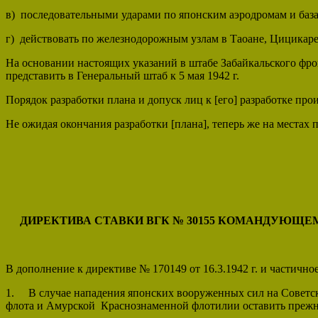
в) последовательными ударами по японским аэродромам и ба
г) действовать по железнодорожным узлам в Таоане, Цицикар
На основании настоящих указаний в штабе Забайкальского фро
представить в Генеральный штаб к 5 мая 1942 г.
Порядок разработки плана и допуск лиц к [его] разработке про
Не ожидая окончания разработки [плана], теперь же на местах
ДИРЕКТИВА СТАВКИ ВГК № 30155 КОМАНДУЮЩЕ
В дополнение к директиве № 170149 от 16.3.1942 г. и частичн
1. В случае нападения японских вооруженных сил на Советский
флота и Амурской Краснознаменной флотилии оставить прежн