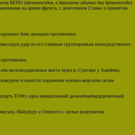
ионов БЕПО (
бронепоездов, в дивизионе обычно два бронепоезда
)
оженными на армии фронта, с донесением Ставке о принятом
воздушных боях авиацию противника;
 массируя удар по его главным группировкам непосредственно
 противника;
оба железнодорожных моста через р. Сунгари у Харбина;
ньчжурию и нанести поражение военно-морским силам
 передать ТОФу один авиационный дальнебомбардировочный
окосуку, Майдзуру и Оминото с целью разрушения