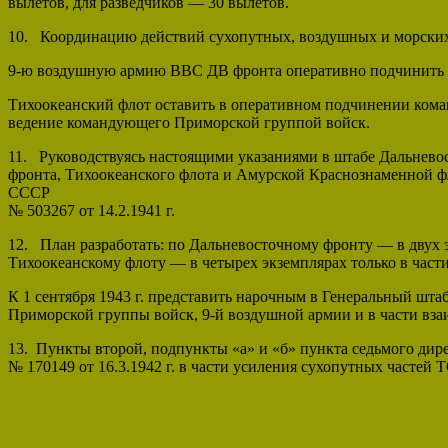
вылетов, для разведчиков — 30 вылетов.
10. Координацию действий сухопутных, воздушных и морских
9-ю воздушную армию ВВС ДВ фронта оперативно подчинить
Тихоокеанский флот оставить в оперативном подчинении кома
ведение командующего Приморской группой войск.
11. Руководствуясь настоящими указаниями в штабе Дальневос
фронта, Тихоокеанского флота и Амурской Краснознаменной фл
СССР
№ 503267 от 14.2.1941 г.
12. План разработать: по Дальневосточному фронту — в двух 
Тихоокеанскому флоту — в четырех экземплярах только в част
К 1 сентября 1943 г. представить нарочным в Генеральный шт
Приморской группы войск, 9-й воздушной армии и в части вз
13. Пункты второй, подпункты «а» и «б» пункта седьмого дир
№ 170149 от 16.3.1942 г. в части усиления сухопутных частей