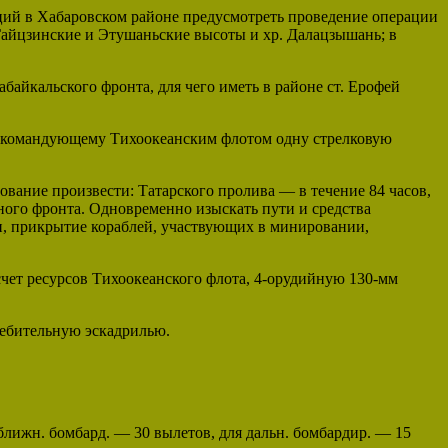
ций в Хабаровском районе предусмотреть проведение операции
Гайцзинские и Этушаньские высоты и хр. Далацзышань; в
айкальского фронта, для чего иметь в районе ст. Ерофей
 командующему Тихоокеанским флотом одну стрелковую
вание произвести: Татарского пролива — в течение 84 часов,
ного фронта. Одновременно изыскать пути и средства
, прикрытие кораблей, участвующих в минировании,
чет ресурсов Тихоокеанского флота, 4-орудийную 130-мм
ребительную эскадрилью.
лижн. бомбард. — 30 вылетов, для дальн. бомбардир. — 15