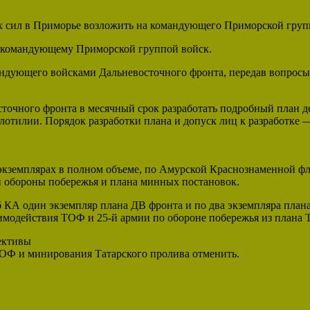
 сил в Приморье возложить на командующего Приморской груп
 командующему Приморской группой войск.
ндующего войсками Дальневосточного фронта, передав вопросы
точного фронта в месячный срок разработать подробный план д
отилии. Порядок разработки плана и допуск лиц к разработке 
экземплярах в полном объеме, по Амурской Краснознаменной фл
и обороны побережья и плана минных постановок.
аб КА один экземпляр плана ДВ фронта и по два экземпляра пл
аимодействия ТОФ и 25-й армии по обороне побережья из план
ективы
 ТОФ и минирования Татарского пролива отменить.