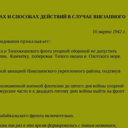
АХ И СПОСОБАХ ДЕЙСТВИЙ
В СЛУЧАЕ ВНЕЗАПНОГО
16 марта 1942 г.
мандования
приказывает
:
са и Тихоокеанского флота упорной обороной не допустить
лин, Камчатку, побережья Тихого океана и Охотского моря.
ьной авиацией Николаевского укрепленного района, подтянув
снознаменной военной флотилии до пятого дня войны упорной
чжурские части и к двадцать пятому дню войны выйти на фронт
 Забайкальского фронта включительно.
лки как раз в это время формировались с таким названием,