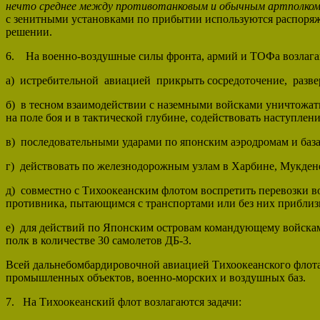
нечто среднее между противотанковым и обычным артполком 
с зенитными установками по прибытии используются распоряж
решении.
6. На военно-воздушные силы фронта, армий и ТОФа возлагаю
а) истребительной авиацией прикрыть сосредоточение, разве
б) в тесном взаимодействии с наземными войсками уничтожат
на поле боя и в тактической глубине, содействовать наступле
в) последовательными ударами по японским аэродромам и баз
г) действовать по железнодорожным узлам в Харбине, Мукдене
д) совместно с Тихоокеанским флотом воспретить перевозки
противника, пытающимся с транспортами или без них приблиз
е) для действий по Японским островам командующему войскам
полк в количестве 30 самолетов ДБ-3.
Всей дальнебомбардировочной авиацией Тихоокеанского флота
промышленных объектов, военно-морских и воздушных баз.
7. На Тихоокеанский флот возлагаются задачи: