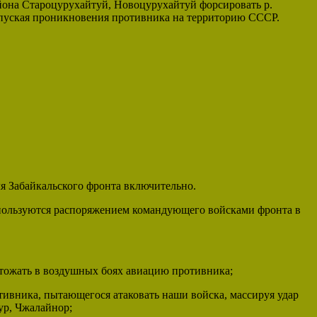
йона Староцурухайтуй, Новоцурухайтуй форсировать р.
допуская проникновения противника на территорию СССР.
ля Забайкальского фронта включительно.
спользуются распоряжением командующего войсками фронта в
чтожать в воздушных боях авиацию противника;
ивника, пытающегося атаковать наши войска, массируя удар
ур, Чжалайнор;