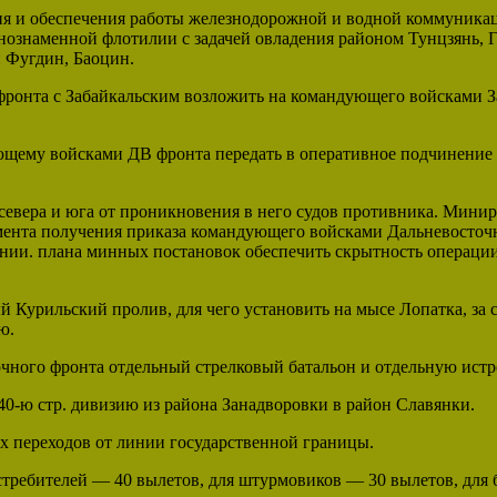
ия и обеспечения работы железнодорожной и водной коммуника
снознаменной флотилии с задачей овладения районом Тунцзянь, 
 Фугдин, Баоцин.
ронта с Забайкальским возложить на командующего войсками Заб
щему войсками ДВ фронта передать в оперативное подчинение
евера и юга от проникновения в него судов противника. Миниро
момента получения приказа командующего войсками Дальневосточ
ии. плана минных постановок обеспечить скрытность операции
Курильский пролив, для чего установить на мысе Лопатка, за с
ю.
очного фронта отдельный стрелковый батальон и отдельную ист
0-ю стр. дивизию из района Занадворовки в район Славянки.
х переходов от линии государственной границы.
ребителей — 40 вылетов, для штурмовиков — 30 вылетов, для б