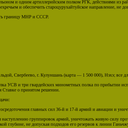
альоном и одним артиллерийским полком РГК, действиями из ра
рехречьем и обеспечить староцурухайтуйское направление, не 
ять границу МНР и СССР.
дой, Свербеево, г. Кулуншань (карта — 1 500 000), Нэхэ; все д
полка УСВ и три гвардейских минометных полка по прибытии и
ем Ставке о принятом решении.
дачи:
сосредоточения главных сил 36-й и 17-й армий и авиации и уни
я наступлению группировок армий, уничтожать живую силу прот
кой глубине, не допуская подходов его резервов к линии Ганьчж