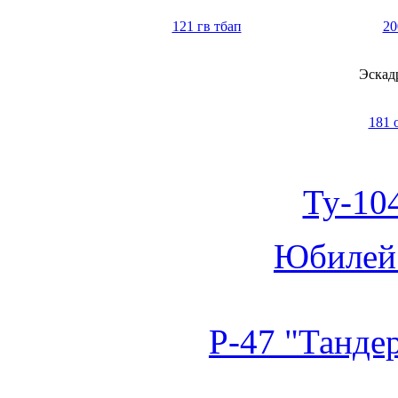
121 гв тбап
20
Эскад
181 
Ту-10
Юбилей 
Р-47 "Танде