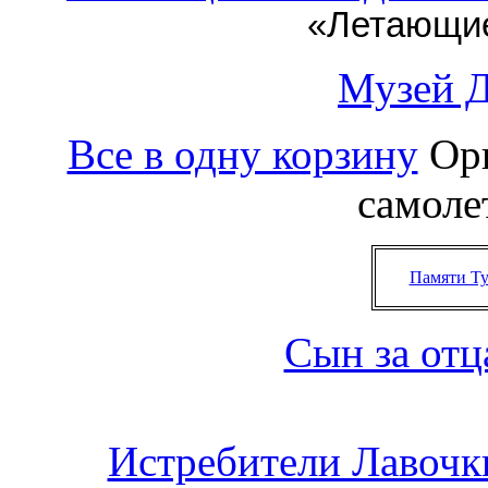
«Летающие
Музей Д
Все в одну корзину
Орг
самоле
Памяти Ту
Сын за отц
Истребители Лавочк