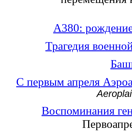
А380: рождение
Трагедия военно
Баш
С первым апреля Аэро
Aeroplai
Воспоминания ген
Первоапре