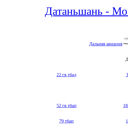
Датаньшань - Мо
Дальняя авиация
Д
22 гв тбад
3
52 гв тбап
18
79 тбап
1