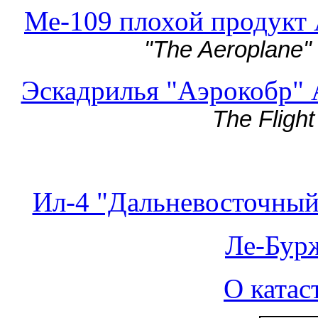
Ме-109 плохой продукт
"The Aeroplane"
Эскадрилья "Аэрокобр" 
The Fligh
Ил-4 "Дальневосточный
Ле-Бур
О катас